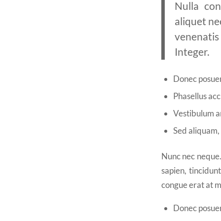
Nulla con
aliquet ne
venenatis
Integer.
Donec posuer
Phasellus acc
Vestibulum an
Sed aliquam, 
Nunc nec neque. P
sapien, tincidu
congue erat at ma
Donec posuer