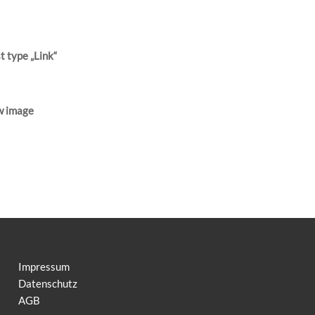
st type „Link“
w image
Impressum
Datenschutz
AGB