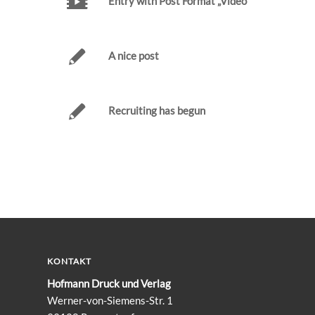
Entry with Post Format „Video“
A nice post
Recruiting has begun
KONTAKT
Hofmann Druck und Verlag
Werner-von-Siemens-Str. 1