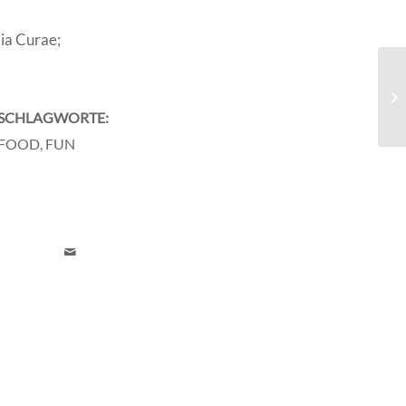
lia Curae;
A 
SCHLAGWORTE:
FOOD
,
FUN