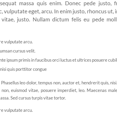
sequat massa quis enim. Donec pede justo, fri
c, vulputate eget, arcu. In enim justo, rhoncus ut, 
 vitae, justo. Nullam dictum felis eu pede moll
e vulputate arcu.
umsan cursus velit.
te ipsum primis in faucibus orci luctus et ultrices posuere cubi
nisi quis porttitor congue
hasellus leo dolor, tempus non, auctor et, hendrerit quis, nisi
nt non, euismod vitae, posuere imperdiet, leo. Maecenas mal
ssa. Sed cursus turpis vitae tortor.
e vulputate arcu.