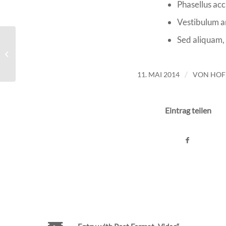
Phasellus acc
Vestibulum an
Sed aliquam, 
Entry without preview image
/
11. MAI 2014
VON
HO
Eintrag teilen