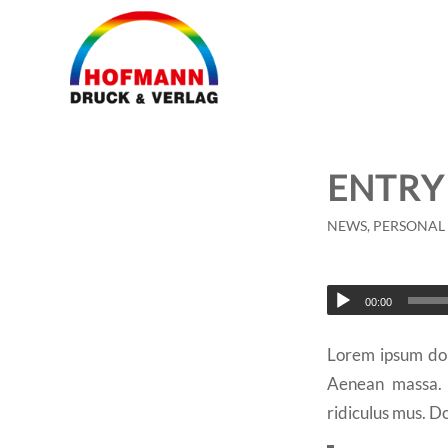
ENTRY
NEWS
,
PERSONAL
Audio-
00:00
Player
Lorem ipsum dol
Aenean massa. 
ridiculus mus. Do